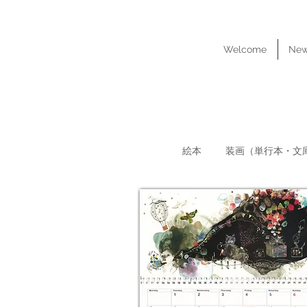
YUKA
YONE
Welcome
Ne
MASU
​絵本
装画（単行本・文