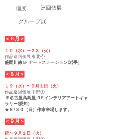
​巡回個展
​個展
​グループ展
＜６月＞
１０（水）〜２３（火）
作品巡回個展 東北④
盛岡川徳 5F アートステーション(岩手）
＜８月＞
１９（水）〜９月１日（火）
作品巡回個展 中部①
JR名古屋髙島屋 ９F インテリアアートギャ
ラリー(愛知）
★８/３０（日）作家来場します。
＜９月＞
続〜９月１日（火）