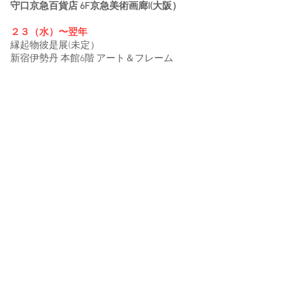
守口京急百貨店 6F京急美術画廊I(大阪）
２３（水）〜翌年
縁起物彼是展(未定）
新宿伊勢丹 本館6階 アート＆フレーム