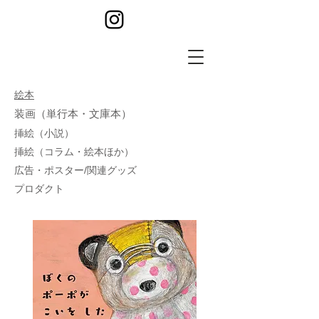
​絵本
装画（単行本・文庫本）
​挿絵（小説）
​挿絵（コラム・絵本ほか）
​広告・ポスター/関連グッズ
​プロダクト