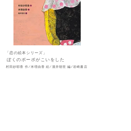
「恋の絵本シリーズ」
​ぼくのポーポがこいをした
村田紗耶香 作/米増由香 絵/瀧井朝世 編/岩崎書店