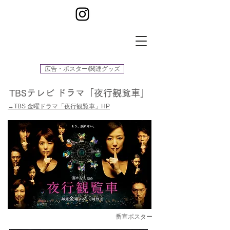
広告・ポスター/関連グッズ
TBSテレビ ドラマ「夜行観覧車」
​→TBS 金曜ドラマ「夜行観覧車」HP
​番宣ポスター