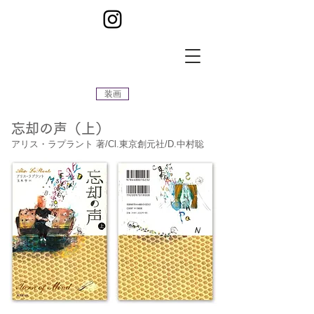
装画
忘却の声（上）
アリス・ラプラント 著/Cl.東京創元社/D.中村聡