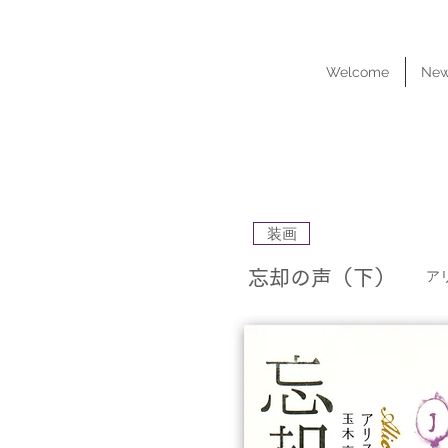
YUKA
YONE
Welcome
Ne
MASU
装画
忘却の声（下）
ア