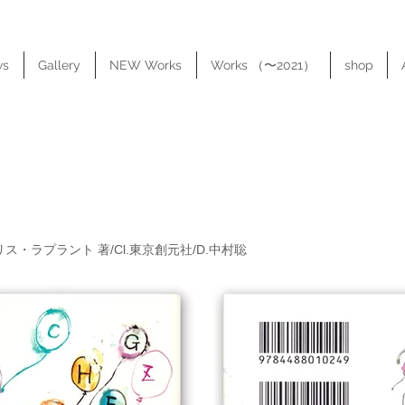
ws
Gallery
NEW Works
Works （〜2021）
shop
リス・ラプラント 著/Cl.東京創元社/D.中村聡