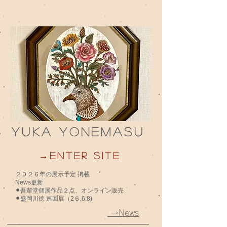
YUKA
YONEMASU
→Enter Site
​２０２６年の展示予定 掲載
News更新
⚫︎吾輩堂個展作品２点、オンライン販売
⚫︎盛岡川徳 巡回展（2６.6.8)
→News